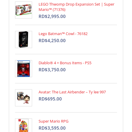
LEGO Thwomp Drop Expansion Set | Super
Mario™ (71376)
RD$2,995.00
Lego Batman™ Cowl - 76182
RD$4,250.00
Diablo® 4 + Bonus Items - PS5
RD$3,750.00
Avatar: The Last Airbender – Ty lee 997
RD$695.00
Super Mario RPG
RD$3,595.00