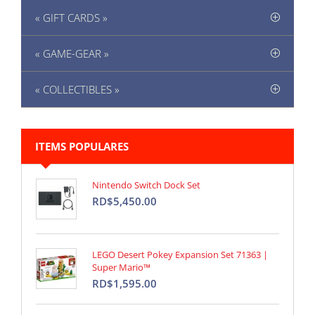
« GIFT CARDS »
« GAME-GEAR »
« COLLECTIBLES »
ITEMS POPULARES
Nintendo Switch Dock Set
RD$5,450.00
LEGO Desert Pokey Expansion Set 71363 |
Super Mario™
RD$1,595.00