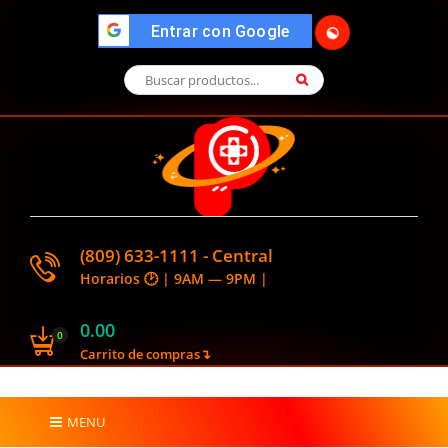
">
Entrar con Google
🌓
(809) 633-1111 - Central
Horarios 🕑 | 9AM — 9PM |
0.00
0
Carrito de compras↴
MENU