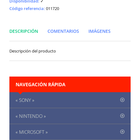
Disponibilidad
:
✓
Código referencia:
011720
DESCRIPCIÓN
COMENTARIOS
IMÁGENES
Descripción del producto
NAVEGACIÓN RÁPIDA
« SONY »
« NINTENDO »
« MICROSOFT »