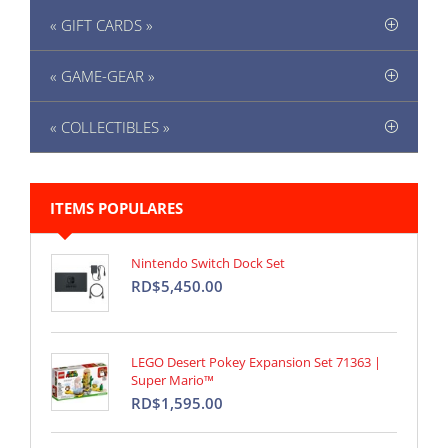
« GIFT CARDS »
« GAME-GEAR »
« COLLECTIBLES »
ITEMS POPULARES
Nintendo Switch Dock Set
RD$5,450.00
LEGO Desert Pokey Expansion Set 71363 |
Super Mario™
RD$1,595.00