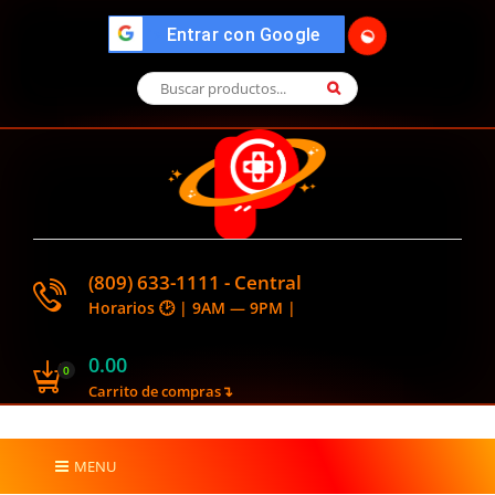
">
Entrar con Google
🌓
(809) 633-1111 - Central
Horarios 🕑 | 9AM — 9PM |
0.00
0
Carrito de compras↴
MENU