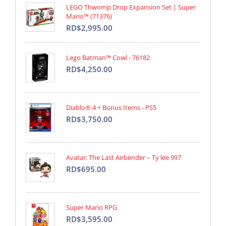
LEGO Thwomp Drop Expansion Set | Super
Mario™ (71376)
RD$2,995.00
Lego Batman™ Cowl - 76182
RD$4,250.00
Diablo® 4 + Bonus Items - PS5
RD$3,750.00
Avatar: The Last Airbender – Ty lee 997
RD$695.00
Super Mario RPG
RD$3,595.00