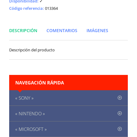
Disponibilidad
:
✓
Código referencia:
013364
DESCRIPCIÓN
COMENTARIOS
IMÁGENES
Descripción del producto
NAVEGACIÓN RÁPIDA
« SONY »
« NINTENDO »
« MICROSOFT »