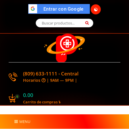
">
Entrar con Google
🌓
(809) 633-1111 - Central
Horarios 🕑 | 9AM — 9PM |
0.00
0
Carrito de compras↴
MENU