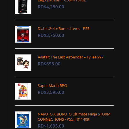
Lego Batman™ Cowl - 76182
RD$4,250.00
Diablo® 4 + Bonus Items - PS5
RD$3,750.00
Avatar: The Last Airbender – Ty lee 997
RD$695.00
Super Mario RPG
RD$3,595.00
NARUTO X BORUTO Ultimate Ninja STORM
CONNECTIONS - PS5 | 011409
RD$1,695.00