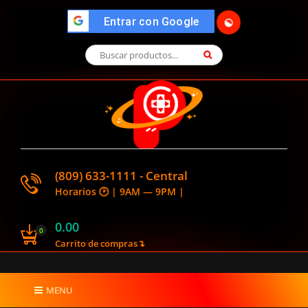
">
Entrar con Google
🌓
(809) 633-1111 - Central
Horarios 🕑 | 9AM — 9PM |
0.00
0
Carrito de compras↴
MENU