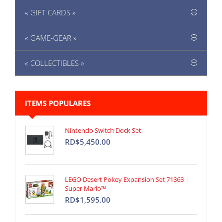
« GIFT CARDS »
« GAME-GEAR »
« COLLECTIBLES »
ITEMS POPULARES
Nintendo Switch Dock Set
RD$5,450.00
LEGO Desert Pokey Expansion Set 71363 |
Super Mario™
RD$1,595.00