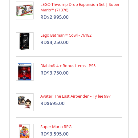
LEGO Thwomp Drop Expansion Set | Super
Mario™ (71376)
RD$2,995.00
Lego Batman™ Cowl - 76182
RD$4,250.00
Diablo® 4 + Bonus Items - PS5
RD$3,750.00
Avatar: The Last Airbender – Ty lee 997
RD$695.00
Super Mario RPG
RD$3,595.00