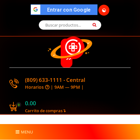
">
Entrar con Google
🌓
(809) 633-1111 - Central
Horarios 🕑 | 9AM — 9PM |
0.00
0
Carrito de compras↴
MENU