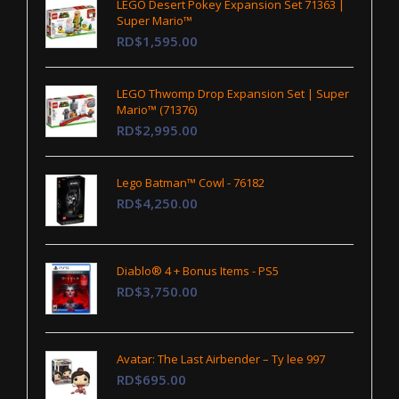
LEGO Desert Pokey Expansion Set 71363 |
Super Mario™
RD$1,595.00
LEGO Thwomp Drop Expansion Set | Super
Mario™ (71376)
RD$2,995.00
Lego Batman™ Cowl - 76182
RD$4,250.00
Diablo® 4 + Bonus Items - PS5
RD$3,750.00
Avatar: The Last Airbender – Ty lee 997
RD$695.00