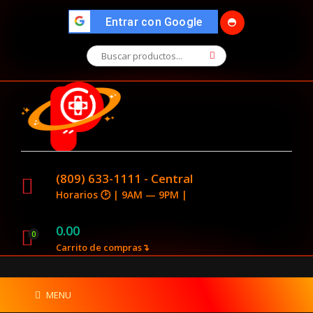
🌓
">
Entrar con Google
(809) 633-1111 - Central
Horarios 🕑 | 9AM — 9PM |
0.00
0
Carrito de compras↴
MENU