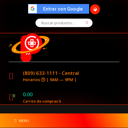
🌓
">
Entrar con Google
(809) 633-1111 - Central
Horarios 🕑 | 9AM — 9PM |
0.00
0
Carrito de compras↴
MENU