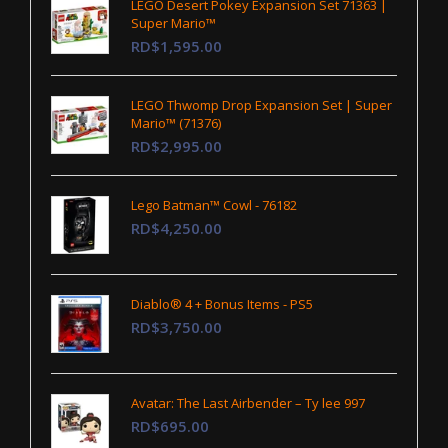
LEGO Desert Pokey Expansion Set 71363 |
Super Mario™
RD$1,595.00
LEGO Thwomp Drop Expansion Set | Super
Mario™ (71376)
RD$2,995.00
Lego Batman™ Cowl - 76182
RD$4,250.00
Diablo® 4 + Bonus Items - PS5
RD$3,750.00
Avatar: The Last Airbender – Ty lee 997
RD$695.00