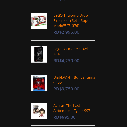
LEGO Thwomp Drop
Expansion Set | Super
Mario™ (71376)
RD$2,995.00
Lego Batman™ Cowl -
76182
RD$4,250.00
Diablo® 4 + Bonus Items
- PS5
RD$3,750.00
Avatar: The Last
Airbender – Ty lee 997
RD$695.00