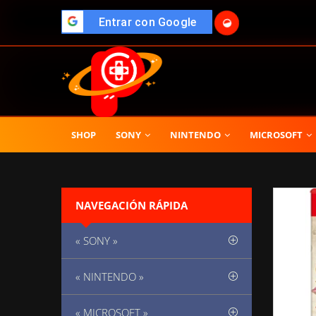
">
Entrar con Google
🌓
SHOP
SONY
NINTENDO
MICROSOFT
NAVEGACIÓN RÁPIDA
« SONY »
« NINTENDO »
« MICROSOFT »