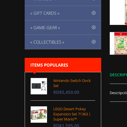
« GIFT CARDS »
« GAME-GEAR »
« COLLECTIBLES »
ITEMS POPULARES
DESCRIP
Nintendo Switch Dock
Set
RD$5,450.00
Descripci
LEGO Desert Pokey
Expansion Set 71363 |
Super Mario™
RD$1,595.00