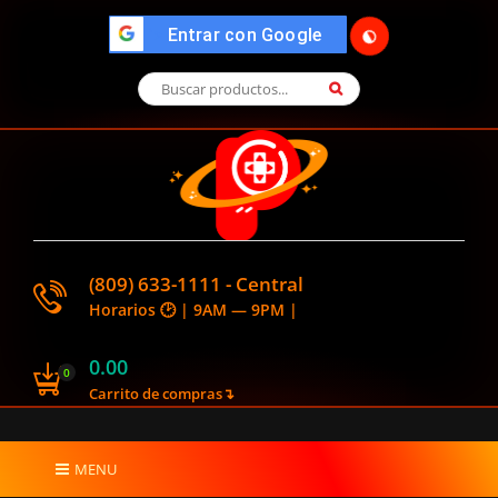
🌓
">
Entrar con Google
(809) 633-1111 - Central
Horarios 🕑 | 9AM — 9PM |
0.00
0
Carrito de compras↴
MENU