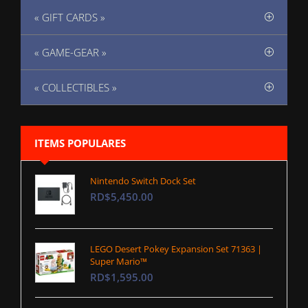
« GIFT CARDS »
« GAME-GEAR »
« COLLECTIBLES »
ITEMS POPULARES
Nintendo Switch Dock Set
RD$5,450.00
LEGO Desert Pokey Expansion Set 71363 |
Super Mario™
RD$1,595.00