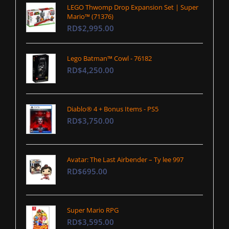
LEGO Thwomp Drop Expansion Set | Super
Mario™ (71376)
RD$2,995.00
Lego Batman™ Cowl - 76182
RD$4,250.00
Diablo® 4 + Bonus Items - PS5
RD$3,750.00
Avatar: The Last Airbender – Ty lee 997
RD$695.00
Super Mario RPG
RD$3,595.00