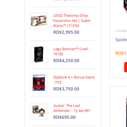
LEGO Thwomp Drop
Expansion Set | Super
Mario™ (71376)
« FUNK
RD$2,995.00
Spide
Lego Batman™ Cowl -
RD$1
76182
RD$4,250.00
Diablo® 4 + Bonus Items
- PS5
RD$3,750.00
Avatar: The Last
Airbender – Ty lee 997
RD$695.00