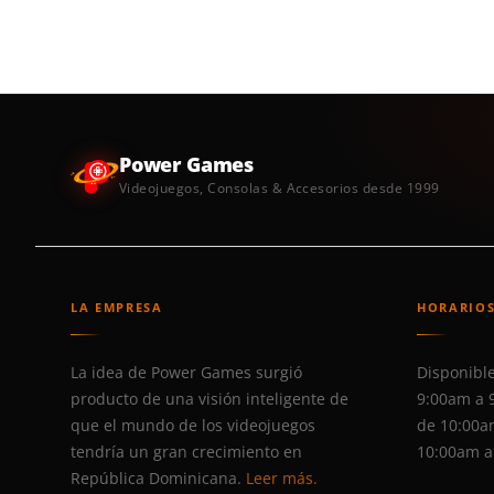
Power Games
Videojuegos, Consolas & Accesorios desde 1999
LA EMPRESA
HORARIO
La idea de Power Games surgió
Disponible
producto de una visión inteligente de
9:00am a 
que el mundo de los videojuegos
de 10:00a
tendría un gran crecimiento en
10:00am a
República Dominicana.
Leer más.