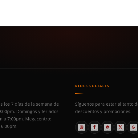
S
REDES SOCIALES
s los 7 días de la semana de
Síguenos para estar al tanto d
9:00pm. Domingos y feriados
descuentos y promociones.
m a 7:00pm. Megacentro:
 6:00pm.