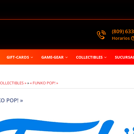
(809) 633
Horarios 
GIFT-CARDS
GAME-GEAR
COLLECTIBLES
SUCURSA
COLLECTIBLES »
»
« FUNKO POP! »
O POP! »