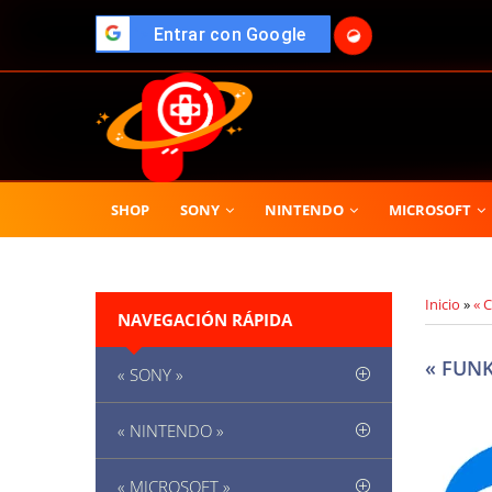
🌓
">
Entrar con Google
SHOP
SONY
NINTENDO
MICROSOFT
Inicio
»
« 
NAVEGACIÓN RÁPIDA
« FUNK
« SONY »
« NINTENDO »
« MICROSOFT »