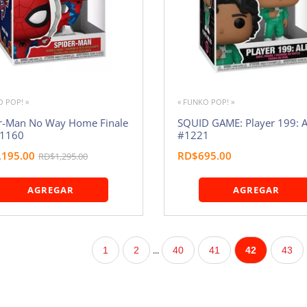
O POP! »
« FUNKO POP! »
r-Man No Way Home Finale
SQUID GAME: Player 199: A
#1160
#1221
,195.00
RD$695.00
RD$1,295.00
AGREGAR
AGREGAR
...
1
2
40
41
42
43