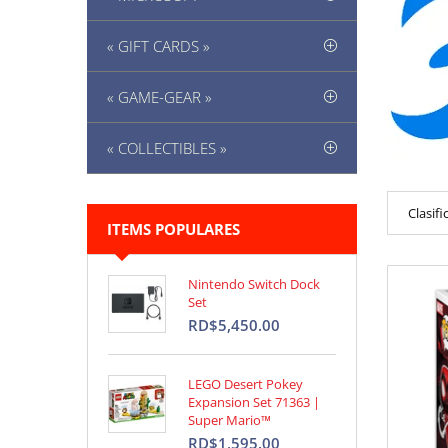
« GIFT CARDS »
« GAME-GEAR »
« COLLECTIBLES »
Clasifi
ITEMS POPULARES
Nintendo Switch Dock
Set
RD$5,450.00
LEGO Desert Pokey
Expansion Set 71363 |
Super Mario™
RD$1,595.00