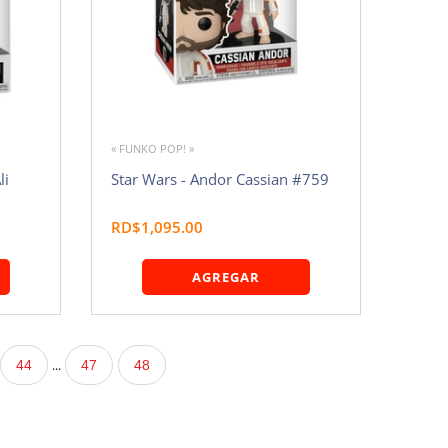
« FUNKO POP! »
li
Star Wars - Andor Cassian #759
RD$1,095.00
AGREGAR
...
44
47
48