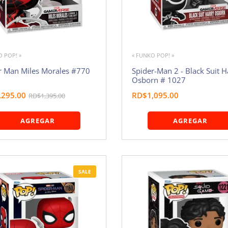
O POP! »
« FUNKO POP! »
r Man Miles Morales #770
Spider-Man 2 - Black Suit H
Osborn # 1027
,295.00
RD$1,095.00
RD$1,395.00
AGREGAR
AGREGAR
SALE