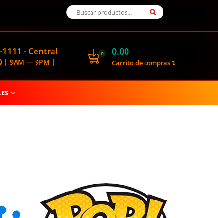
-1111 - Central
0.00
0
🕑 | 9AM — 9PM |
Carrito de compras↴
LES