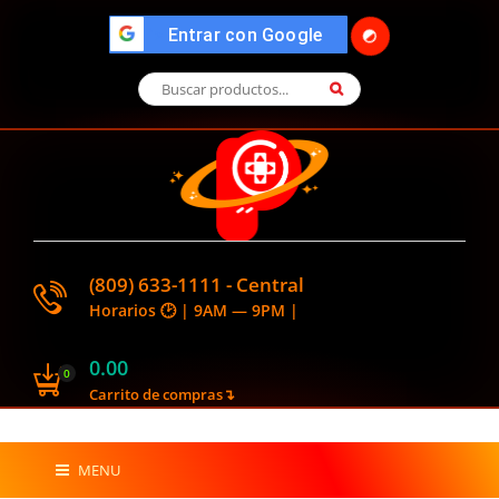
🌓
">
Entrar con Google
(809) 633-1111 - Central
Horarios 🕑 | 9AM — 9PM |
0.00
0
Carrito de compras↴
MENU