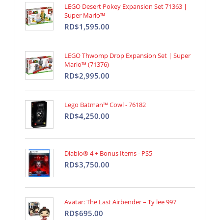
LEGO Desert Pokey Expansion Set 71363 |
Super Mario™
RD$1,595.00
LEGO Thwomp Drop Expansion Set | Super
Mario™ (71376)
RD$2,995.00
Lego Batman™ Cowl - 76182
RD$4,250.00
Diablo® 4 + Bonus Items - PS5
RD$3,750.00
Avatar: The Last Airbender – Ty lee 997
RD$695.00