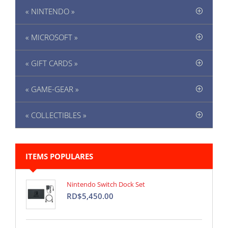
« NINTENDO »
« MICROSOFT »
« GIFT CARDS »
« GAME-GEAR »
« COLLECTIBLES »
ITEMS POPULARES
Nintendo Switch Dock Set
RD$5,450.00