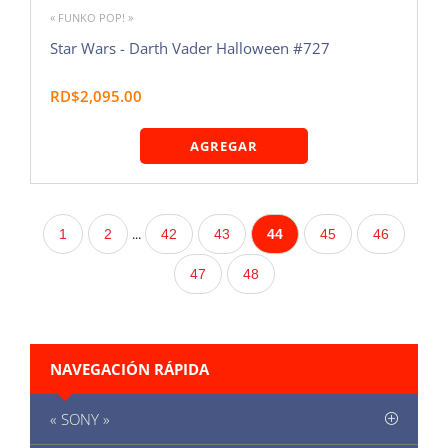
« FUNKO POP! »
Star Wars - Darth Vader Halloween #727
RD$2,095.00
AGREGAR
...
1
2
42
43
44
45
46
47
48
NAVEGACIÓN RÁPIDA
« SONY »