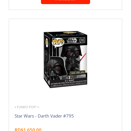
« FUNKO POP! »
Star Wars - Darth Vader #795
RD$1,650.00