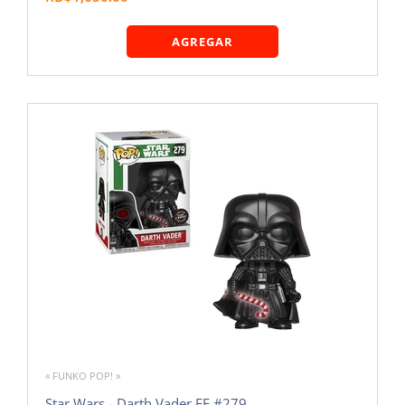
AGREGAR
« FUNKO POP! »
Star Wars - Darth Vader EE #279