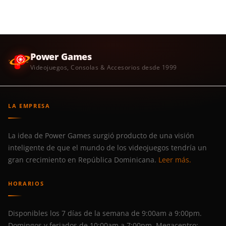
Power Games
Videojuegos, Consolas & Accesorios desde 1999
LA EMPRESA
La idea de Power Games surgió producto de una visión
inteligente de que el mundo de los videojuegos tendría un
gran crecimiento en República Dominicana.
Leer más.
HORARIOS
Disponibles los 7 días de la semana de 9:00am a 9:00pm.
Domingos y feriados de 10:00am a 7:00pm. Megacentro: