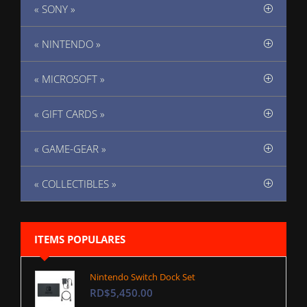
« SONY »
« NINTENDO »
« MICROSOFT »
« GIFT CARDS »
« GAME-GEAR »
« COLLECTIBLES »
ITEMS POPULARES
Nintendo Switch Dock Set
RD$5,450.00