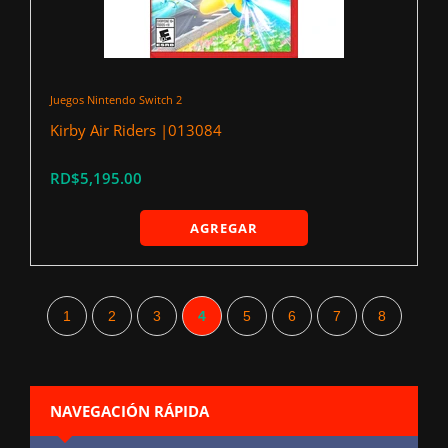
Juegos Nintendo Switch 2
Kirby Air Riders |013084
RD$5,195.00
AGREGAR
1
2
3
4
5
6
7
8
NAVEGACIÓN RÁPIDA