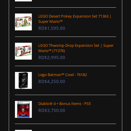
LEGO Desert Pokey Expansion Set 71363 |
Super Mario™
RD$1,595.00
LEGO Thwomp Drop Expansion Set | Super
Mario™ (71376)
RD$2,995.00
Lego Batman™ Cowl - 76182
RD$4,250.00
Diablo® 4 + Bonus Items - PS5
RD$3,750.00