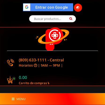
🌓
">
Entrar con Google
(809) 633-1111 - Central
Horarios 🕑 | 9AM — 9PM |
0.00
0
Carrito de compras↴
MENU