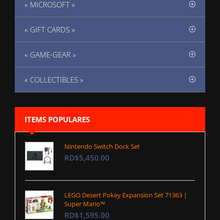
« MICROSOFT »
« GIFT CARDS »
« GAME-GEAR »
« COLLECTIBLES »
ITEMS POPULARES
Nintendo Switch Dock Set
RD$5,450.00
LEGO Desert Pokey Expansion Set 71363 |
Super Mario™
RD$1,595.00