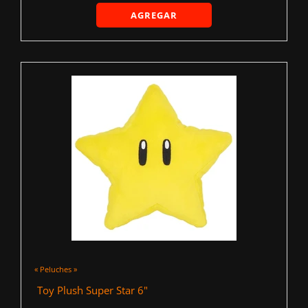
AGREGAR
« Peluches »
‍ Toy Plush Super Star 6"