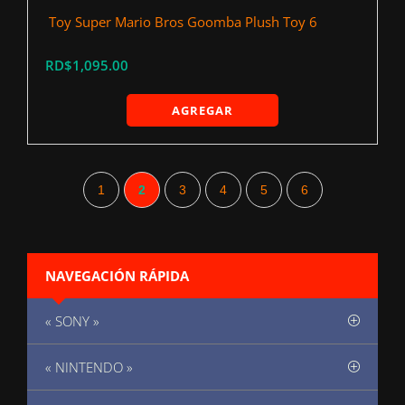
‍ Toy Super Mario Bros Goomba Plush Toy 6
RD$1,095.00
AGREGAR
1
2
3
4
5
6
NAVEGACIÓN RÁPIDA
« SONY »
« NINTENDO »