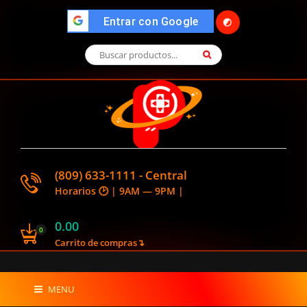
🌓
">
Entrar con Google
(809) 633-1111 - Central
Horarios 🕑 | 9AM — 9PM |
0.00
0
Carrito de compras↴
MENU