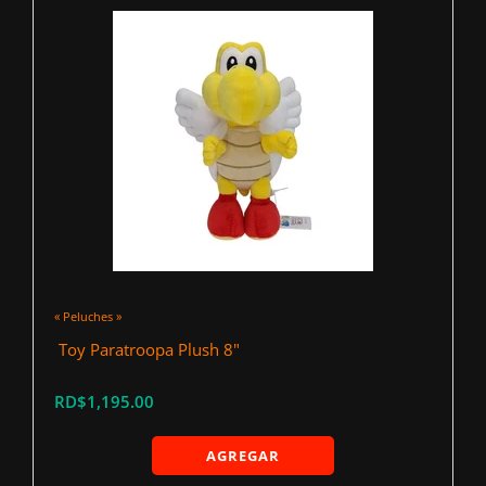
« Peluches »
‍ Toy Paratroopa Plush 8"
RD$1,195.00
AGREGAR