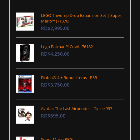
LEGO Thwomp Drop Expansion Set | Super
Mario™ (71376)
RD$2,995.00
Lego Batman™ Cowl - 76182
RD$4,250.00
Diablo® 4 + Bonus Items - PS5
RD$3,750.00
Avatar: The Last Airbender – Ty lee 997
RD$695.00
Super Mario RPG