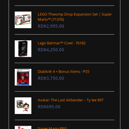
LEGO Thwomp Drop Expansion Set | Super
Mario™ (71376)
RD$2,995.00
Lego Batman™ Cowl - 76182
RD$4,250.00
Diablo® 4 + Bonus Items - PS5
RD$3,750.00
Avatar: The Last Airbender – Ty lee 997
RD$695.00
Super Mario RPG