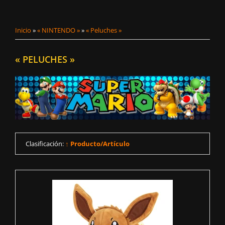
Inicio
»
« NINTENDO »
»
« Peluches »
« PELUCHES »
Clasificación:
↑ Producto/Artículo