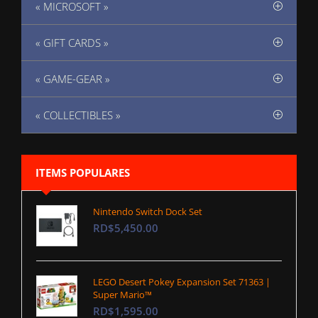
« MICROSOFT »
« GIFT CARDS »
« GAME-GEAR »
« COLLECTIBLES »
ITEMS POPULARES
Nintendo Switch Dock Set
RD$5,450.00
LEGO Desert Pokey Expansion Set 71363 |
Super Mario™
RD$1,595.00