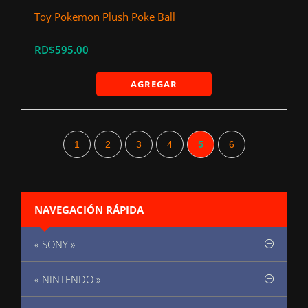
Toy Pokemon Plush Poke Ball
RD$595.00
AGREGAR
1
2
3
4
5
6
NAVEGACIÓN RÁPIDA
« SONY »
« NINTENDO »