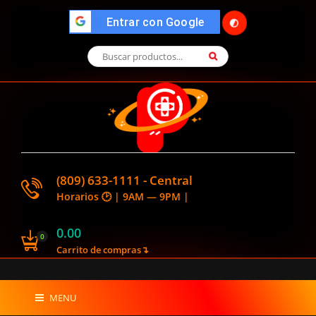
🌓
">
Entrar con Google
(809) 633-1111 - Central
Horarios 🕑 | 9AM — 9PM |
0.00
0
Carrito de compras↴
MENU