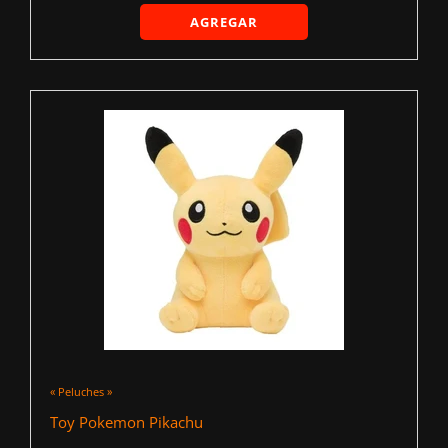
AGREGAR
« Peluches »
Toy Pokemon Pikachu