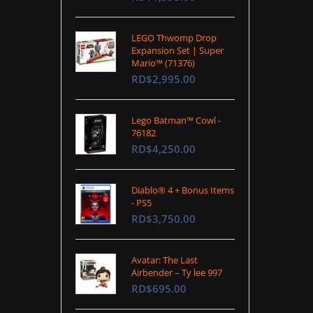
LEGO Thwomp Drop
Expansion Set | Super
Mario™ (71376)
RD$2,995.00
Lego Batman™ Cowl -
76182
RD$4,250.00
Diablo® 4 + Bonus Items
- PS5
RD$3,750.00
Avatar: The Last
Airbender – Ty lee 997
RD$695.00