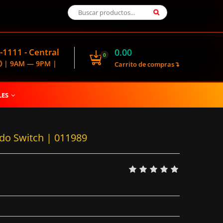
-1111 - Central
0.00
0
🕑 | 9AM — 9PM |
Carrito de compras↴
LES
ndo Switch | 011989