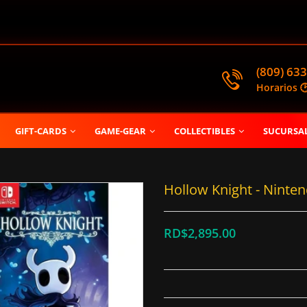
(809) 633
Horarios 
GIFT-CARDS
GAME-GEAR
COLLECTIBLES
SUCURSA
Hollow Knight - Ninte
RD$2,895.00