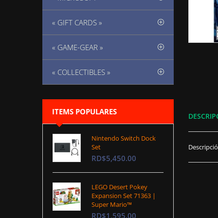
« GIFT CARDS »
« GAME-GEAR »
« COLLECTIBLES »
ITEMS POPULARES
DESCRIP
Nintendo Switch Dock
Set
Descripci
RD$5,450.00
LEGO Desert Pokey
Expansion Set 71363 |
Super Mario™
RD$1,595.00