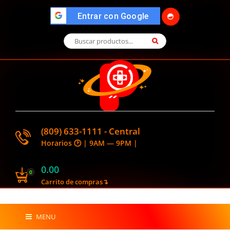
🌓
">
Entrar con Google
(809) 633-1111 - Central
Horarios 🕑 | 9AM — 9PM |
0.00
0
Carrito de compras↴
MENU