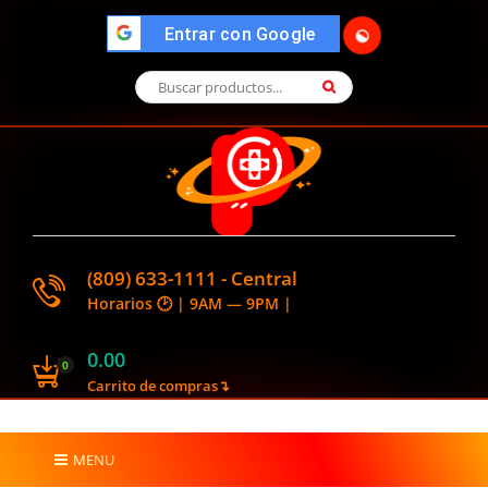
">
Entrar con Google
🌓
(809) 633-1111 - Central
Horarios 🕑 | 9AM — 9PM |
0.00
0
Carrito de compras↴
MENU