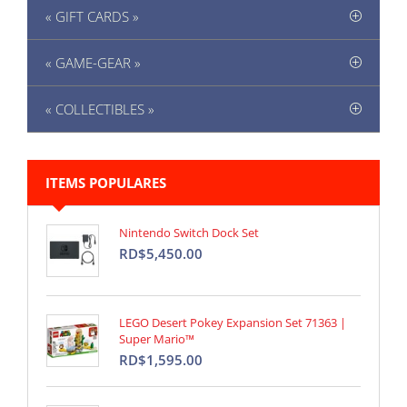
« GIFT CARDS »
« GAME-GEAR »
« COLLECTIBLES »
ITEMS POPULARES
Nintendo Switch Dock Set
RD$5,450.00
LEGO Desert Pokey Expansion Set 71363 |
Super Mario™
RD$1,595.00