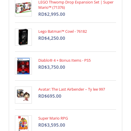
LEGO Thwomp Drop Expansion Set | Super
Mario™ (71376)
RD$2,995.00
Lego Batman™ Cowl - 76182
RD$4,250.00
Diablo® 4 + Bonus Items - PS5
RD$3,750.00
Avatar: The Last Airbender – Ty lee 997
RD$695.00
Super Mario RPG
RD$3,595.00