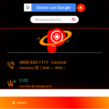
🌓
">
Entrar con Google
(809) 633-1111 - Central
Horarios 🕑 | 9AM — 9PM |
0.00
0
Carrito de compras↴
MENU