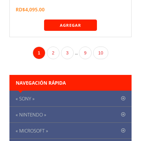
RD$4,095.00
AGREGAR
...
1
2
3
9
10
NAVEGACIÓN RÁPIDA
« SONY »
« NINTENDO »
« MICROSOFT »