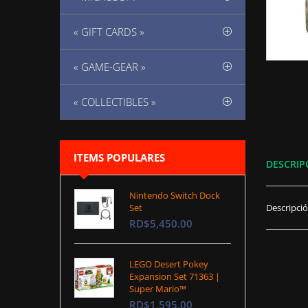
« GIFT CARDS »
« GAME-GEAR »
« COLLECTIBLES »
ITEMS POPULARES
DESCRIP
Nintendo Switch Dock
Set
Descripci
RD$5,450.00
LEGO Desert Pokey
Expansion Set 71363 |
Super Mario™
RD$1,595.00