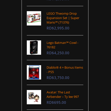
LEGO Thwomp Drop
Expansion Set | Super
Mario™ (71376)
RD$2,995.00
Lego Batman™ Cowl -
76182
RD$4,250.00
Diablo® 4 + Bonus Items
- PS5
RD$3,750.00
Avatar: The Last
Airbender – Ty lee 997
RD$695.00