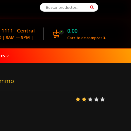
-1111 - Central
0.00
0
🕑 | 9AM — 9PM |
Carrito de compras↴
LES
 Cammo