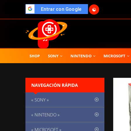
🌓
">
Entrar con Google
SHOP
SONY
NINTENDO
MICROSOFT
NAVEGACIÓN RÁPIDA
« SONY »
« NINTENDO »
« MICROSOFT »