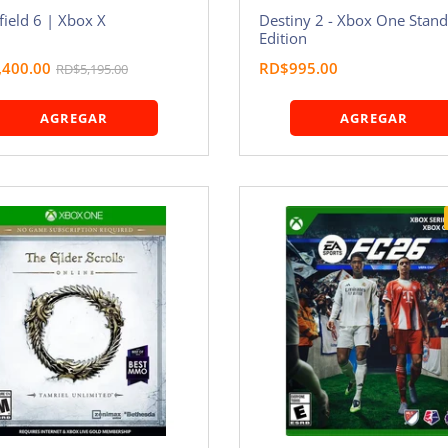
field 6 | Xbox X
Destiny 2 - Xbox One Stan
Edition
,400.00
RD$995.00
RD$5,195.00
AGREGAR
AGREGAR