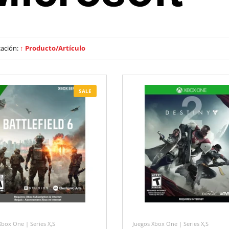
cación:
↑ Producto/Artículo
SALE
Xbox One | Series X,S
Juegos Xbox One | Series X,S