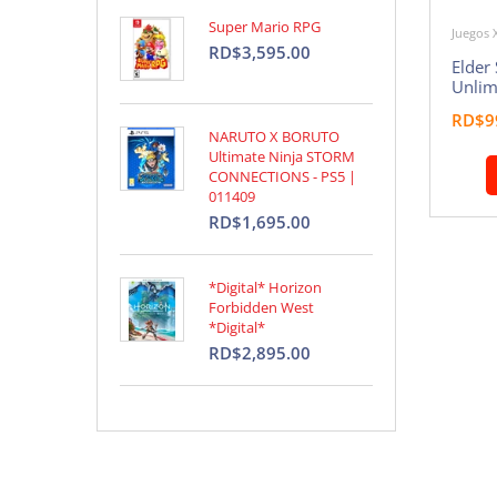
Super Mario RPG
Juegos 
RD$3,595.00
Elder 
Unlim
RD$9
NARUTO X BORUTO
Ultimate Ninja STORM
CONNECTIONS - PS5 |
011409
RD$1,695.00
*Digital* Horizon
Forbidden West
*Digital*
RD$2,895.00