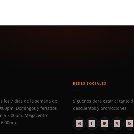
S
REDES SOCIALES
s los 7 días de la semana de
Síguenos para estar al tanto d
9:00pm. Domingos y feriados
descuentos y promociones.
m a 7:00pm. Megacentro:
 6:00pm.