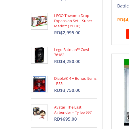
Battle
LEGO Thwomp Drop
RD$4
Expansion Set | Super
Mario™ (71376)
RD$2,995.00
Lego Batman™ Cowl -
76182
RD$4,250.00
Diablo® 4 + Bonus Items
- PS5
RD$3,750.00
Avatar: The Last
Airbender – Ty lee 997
RD$695.00