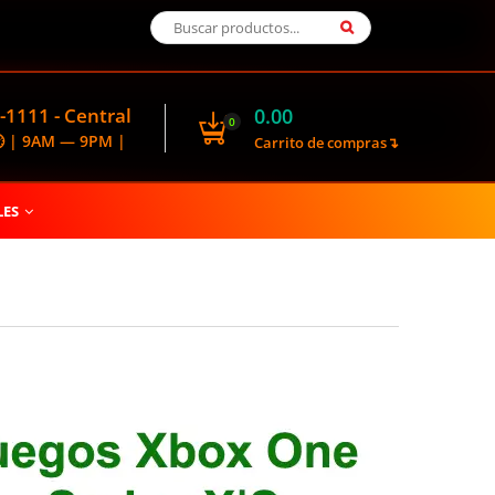
-1111 - Central
0.00
0
🕑 | 9AM — 9PM |
Carrito de compras↴
LES