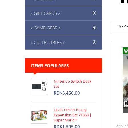
« GIFT CARDS »
Clasifi
« GAME-GEAR »
« COLLECTIBLES »
ITEMS POPULARES
Nintendo Switch Dock
Set
RD$5,450.00
LEGO Desert Pokey
Expansion Set 71363 |
Super Mario™
Juegos 
RD$1,595.00