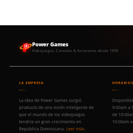
Power Games
Videojuegos, Consolas & Accesorios desde 1999
LA EMPRESA
HORARIO
La idea de Power Games surgió
Disponible
producto de una visión inteligente de
9:00am a 
que el mundo de los videojuegos
de 10:00a
tendría un gran crecimiento en
10:00am a
República Dominicana.
Leer más.