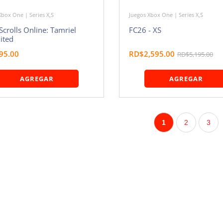
Xbox One | Series X,S
Juegos Xbox One | Series X,S
Scrolls Online: Tamriel
FC26 - XS
ited
95.00
RD$2,595.00
RD$5,195.00
AGREGAR
AGREGAR
1
2
3