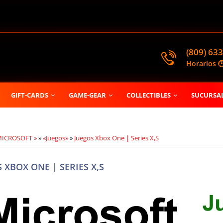
(809) 633
Horarios 
GIFT-CARDS
GAME-GEAR
COLLECTIBLES
SUCURSA
MICROSOFT »
»
«Juegos»
»
Juegos Xbox One | Series X,S
 XBOX ONE | SERIES X,S