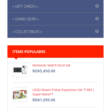
« GIFT CARDS »
« GAME-GEAR »
« COLLECTIBLES »
ITEMS POPULARES
Nintendo Switch Dock Set
RD$5,450.00
LEGO Desert Pokey Expansion Set 71363 |
Super Mario™
RD$1,595.00