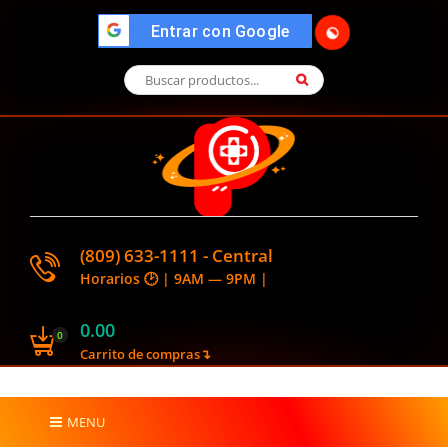
">
Entrar con Google
🌓
(809) 633-1111 - Central
Horarios 🕑 | 9AM — 9PM |
0.00
0
Carrito de compras↴
MENU