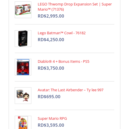
LEGO Thwomp Drop Expansion Set | Super
Mario™ (71376)
RD$2,995.00
Lego Batman™ Cowl - 76182
RD$4,250.00
Diablo® 4 + Bonus Items - PS5
RD$3,750.00
Avatar: The Last Airbender – Ty lee 997
RD$695.00
Super Mario RPG
RD$3,595.00