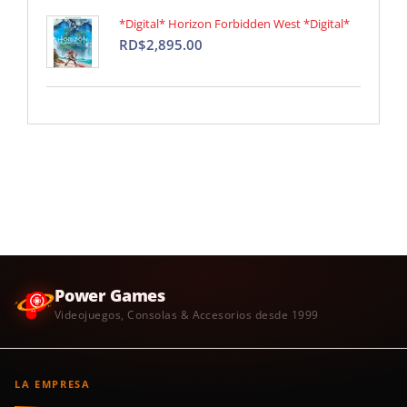
*Digital* Horizon Forbidden West *Digital*
RD$2,895.00
Power Games
Videojuegos, Consolas & Accesorios desde 1999
LA EMPRESA