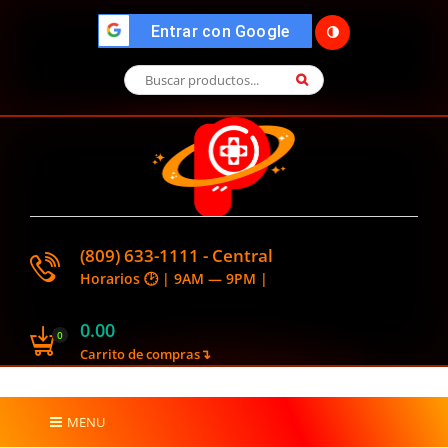
🌓
">
Entrar con Google
(809) 633-1111 - Central
Horarios 🕑 | 9AM — 9PM |
0.00
0
Carrito de compras↴
MENU