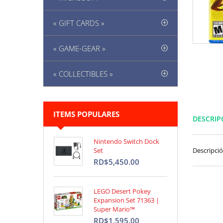
« GIFT CARDS »
« GAME-GEAR »
« COLLECTIBLES »
ITEMS POPULARES
DESCRIP
Nintendo Switch Dock
Set
Descripci
RD$5,450.00
LEGO Desert Pokey
Expansion Set 71363 |
Super Mario™
RD$1,595.00