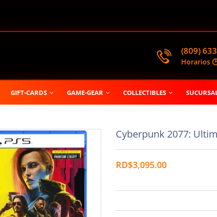
(809) 633
Horarios 
GIFT-CARDS
GAME-GEAR
COLLECTIBLES
SUCURSA
Cyberpunk 2077: Ultima
RD$3,095.00