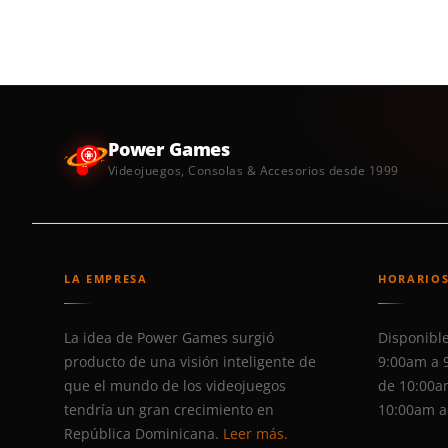
Power Games
Videojuegos, Consolas & Accesorios desde 1999
LA EMPRESA
HORARIO
La idea de Power Games surgió
Disponible
producto de una visión inteligente de
9:00am a 
que el mundo de los videojuegos
de 10:00a
tendría un gran crecimiento en
10:00am a
República Dominicana.
Leer más.