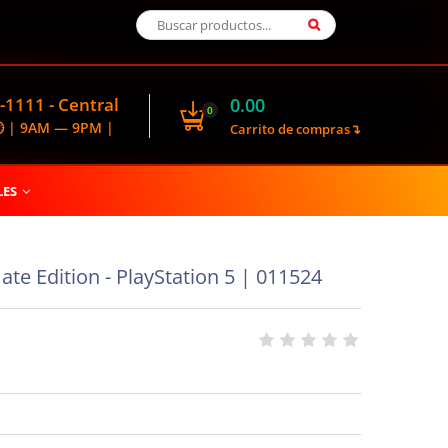
-1111 - Central
0.00
0
🕑 | 9AM — 9PM |
Carrito de compras↴
LES
te Edition - PlayStation 5 | 011524