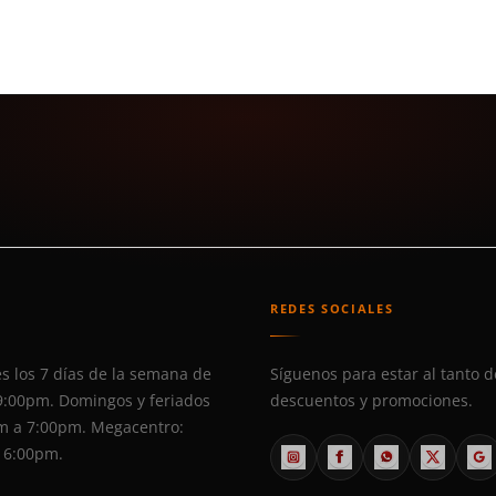
S
REDES SOCIALES
s los 7 días de la semana de
Síguenos para estar al tanto d
9:00pm. Domingos y feriados
descuentos y promociones.
m a 7:00pm. Megacentro:
 6:00pm.