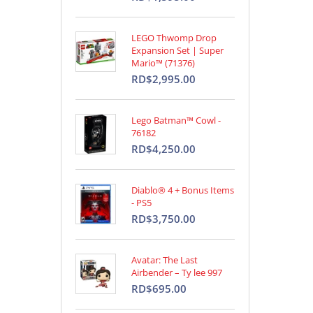
LEGO Thwomp Drop
Expansion Set | Super
Mario™ (71376)
RD$2,995.00
Lego Batman™ Cowl -
76182
RD$4,250.00
Diablo® 4 + Bonus Items
- PS5
RD$3,750.00
Avatar: The Last
Airbender – Ty lee 997
RD$695.00