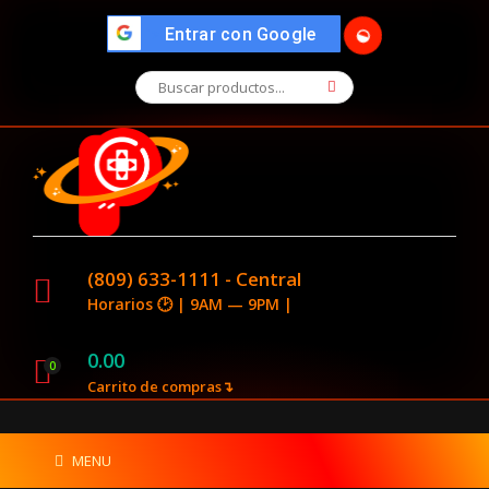
🌓
">
Entrar con Google
(809) 633-1111 - Central
Horarios 🕑 | 9AM — 9PM |
0.00
0
Carrito de compras↴
MENU