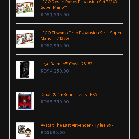
LEGO Desert Pokey Expansion Set 71363 |
Super Mario™
RD$1,595.00
LEGO Thwomp Drop Expansion Set | Super
Mario™ (71376)
RD$2,995.00
Lego Batman™ Cowl - 76182
RD$4,250.00
Diablo® 4 + Bonus Items - PS5
RD$3,750.00
Avatar: The Last Airbender – Ty lee 997
RD$695.00