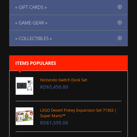
« GIFT CARDS »
« GAME-GEAR »
« COLLECTIBLES »
ITEMS POPULARES
Nintendo Switch Dock Set
RD$5,450.00
LEGO Desert Pokey Expansion Set 71363 |
Super Mario™
RD$1,595.00