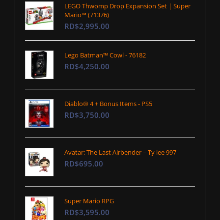
LEGO Thwomp Drop Expansion Set | Super
Mario™ (71376)
RD$2,995.00
Lego Batman™ Cowl - 76182
RD$4,250.00
Diablo® 4 + Bonus Items - PS5
RD$3,750.00
Avatar: The Last Airbender – Ty lee 997
RD$695.00
Super Mario RPG
RD$3,595.00