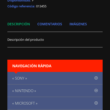
Disponibilidad
:
✓
Código referencia:
013455
DESCRIPCIÓN
COMENTARIOS
IMÁGENES
Descripción del producto
NAVEGACIÓN RÁPIDA
« SONY »
« NINTENDO »
« MICROSOFT »