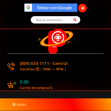
">
Entrar con Google
🌓
(809) 633-1111 - Central
Horarios 🕑 | 9AM — 9PM |
0.00
0
Carrito de compras↴
MENU