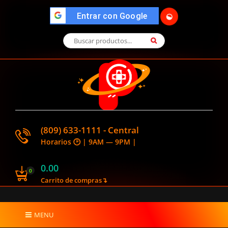
">
Entrar con Google
🌓
(809) 633-1111 - Central
Horarios 🕑 | 9AM — 9PM |
0.00
0
Carrito de compras↴
MENU