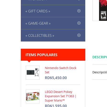
« GIFT CARDS »
« GAME-GEAR »
« COLLECTIBLES »
ITEMS POPULARES
DESCRIP
Nintendo Switch Dock
Set
Descripci
RD$5,450.00
LEGO Desert Pokey
Expansion Set 71363 |
Super Mario™
RD$1,595.00