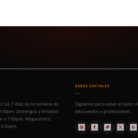
S
REDES SOCIALES
s los 7 días de la semana de
Síguenos para estar al tanto d
9:00pm. Domingos y feriados
descuentos y promociones.
m a 7:00pm. Megacentro:
 6:00pm.