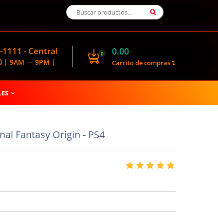
-1111 - Central
0.00
0
🕑 | 9AM — 9PM |
Carrito de compras↴
LES
nal Fantasy Origin - PS4