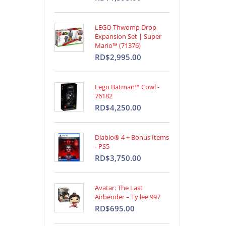
LEGO Thwomp Drop
Expansion Set | Super
Mario™ (71376)
RD$2,995.00
Lego Batman™ Cowl -
76182
RD$4,250.00
Diablo® 4 + Bonus Items
- PS5
RD$3,750.00
Avatar: The Last
Airbender – Ty lee 997
RD$695.00