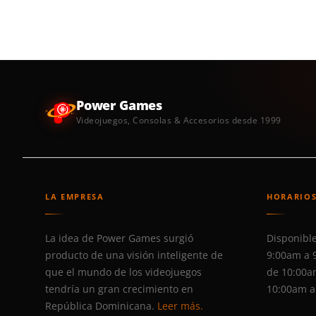
Power Games
Videojuegos, Consolas & Accesorios desde 1999
LA EMPRESA
HORARIO
La idea de Power Games surgió
Disponible
producto de una visión inteligente de
9:00am a 
que el mundo de los videojuegos
de 10:00a
tendría un gran crecimiento en
10:00am a
República Dominicana.
Leer más.