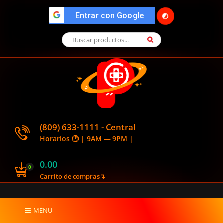
">
Entrar con Google
🌓
(809) 633-1111 - Central
Horarios 🕑 | 9AM — 9PM |
0.00
0
Carrito de compras↴
MENU