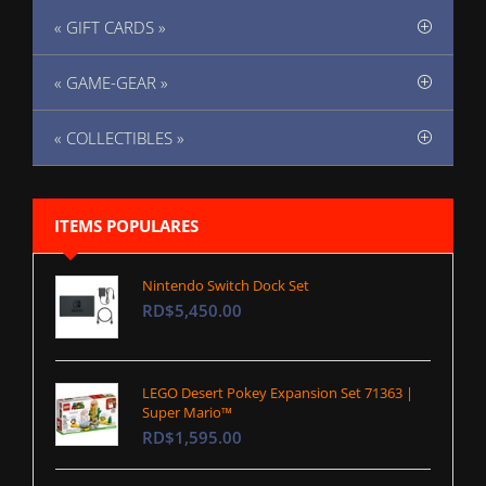
« GIFT CARDS »
« GAME-GEAR »
« COLLECTIBLES »
ITEMS POPULARES
Nintendo Switch Dock Set
RD$5,450.00
LEGO Desert Pokey Expansion Set 71363 |
Super Mario™
RD$1,595.00