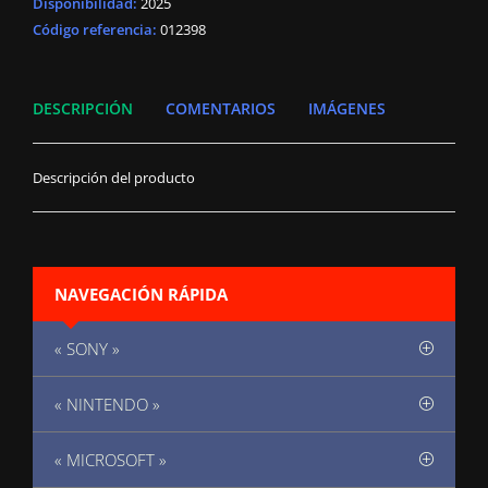
Disponibilidad
:
2025
Código referencia:
012398
DESCRIPCIÓN
COMENTARIOS
IMÁGENES
Descripción del producto
NAVEGACIÓN RÁPIDA
« SONY »
« NINTENDO »
« MICROSOFT »