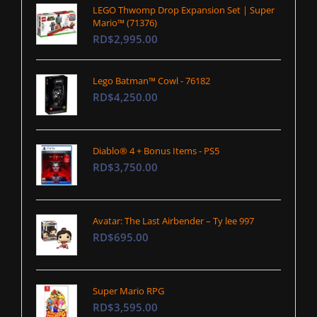
LEGO Thwomp Drop Expansion Set | Super
Mario™ (71376)
RD$2,995.00
Lego Batman™ Cowl - 76182
RD$4,250.00
Diablo® 4 + Bonus Items - PS5
RD$3,750.00
Avatar: The Last Airbender – Ty lee 997
RD$695.00
Super Mario RPG
RD$3,595.00