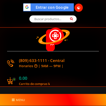
🌓
">
Entrar con Google
(809) 633-1111 - Central
Horarios 🕑 | 9AM — 9PM |
0.00
0
Carrito de compras↴
MENU