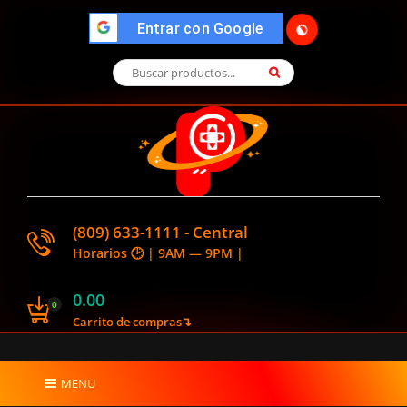
🌓
">
Entrar con Google
(809) 633-1111 - Central
Horarios 🕑 | 9AM — 9PM |
0.00
0
Carrito de compras↴
MENU