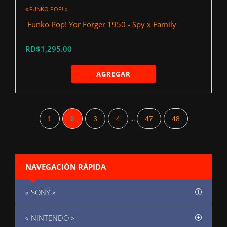
« FUNKO POP! »
‍ Funko Pop! Yor Forger 1950 - Spy x Family
RD$1,295.00
AGREGAR
...
1
2
3
4
47
48
NAVEGACIÓN RÁPIDA
« SONY »
« NINTENDO »