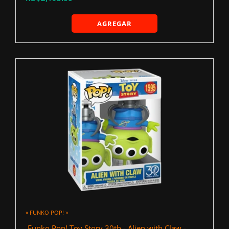
AGREGAR
« FUNKO POP! »
‍ Funko Pop! Toy Story 30th - Alien with Claw -