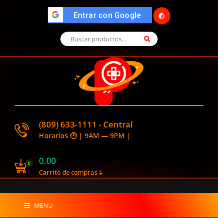
🌓
">
Entrar con Google
(809) 633-1111 - Central
Horarios 🕑 | 9AM — 9PM |
0.00
0
Carrito de compras↴
MENU