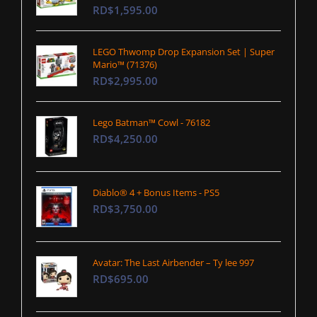
RD$1,595.00
LEGO Thwomp Drop Expansion Set | Super
Mario™ (71376)
RD$2,995.00
Lego Batman™ Cowl - 76182
RD$4,250.00
Diablo® 4 + Bonus Items - PS5
RD$3,750.00
Avatar: The Last Airbender – Ty lee 997
RD$695.00