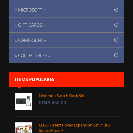
« MICROSOFT »
« GIFT CARDS »
« GAME-GEAR »
« COLLECTIBLES »
ITEMS POPULARES
Nintendo Switch Dock Set
RD$5,450.00
LEGO Desert Pokey Expansion Set 71363 |
Super Mario™