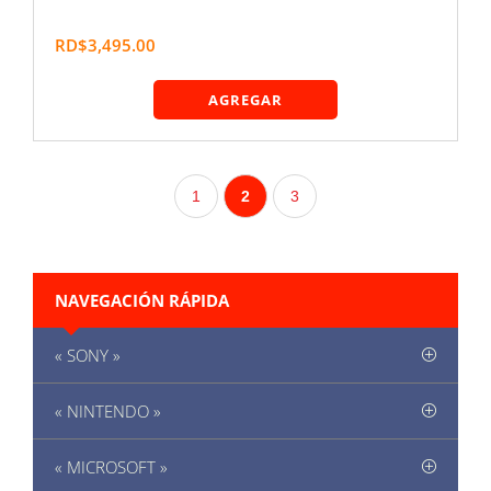
RD$3,495.00
AGREGAR
1
2
3
NAVEGACIÓN RÁPIDA
« SONY »
« NINTENDO »
« MICROSOFT »