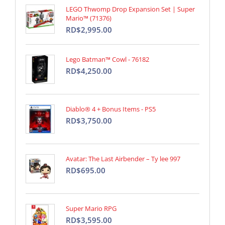
LEGO Thwomp Drop Expansion Set | Super
Mario™ (71376)
RD$2,995.00
Lego Batman™ Cowl - 76182
RD$4,250.00
Diablo® 4 + Bonus Items - PS5
RD$3,750.00
Avatar: The Last Airbender – Ty lee 997
RD$695.00
Super Mario RPG
RD$3,595.00