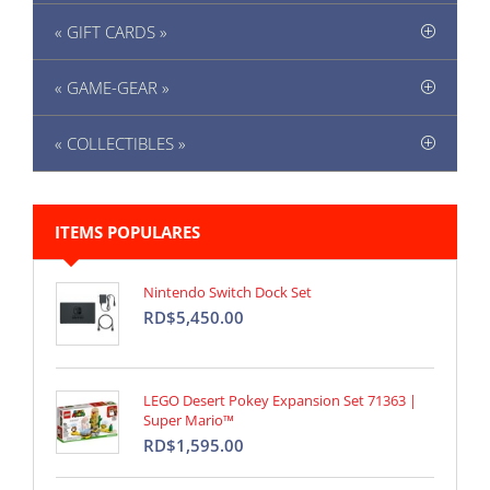
« GIFT CARDS »
« GAME-GEAR »
« COLLECTIBLES »
ITEMS POPULARES
Nintendo Switch Dock Set
RD$5,450.00
LEGO Desert Pokey Expansion Set 71363 |
Super Mario™
RD$1,595.00