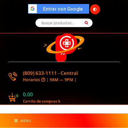
🌓
">
Entrar con Google
(809) 633-1111 - Central
Horarios 🕑 | 9AM — 9PM |
0.00
0
Carrito de compras↴
MENU