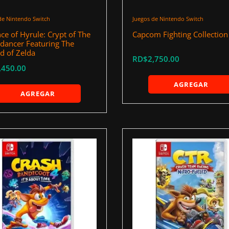
de Nintendo Switch
Juegos de Nintendo Switch
ce of Hyrule: Crypt of The
Capcom Fighting Collection
dancer Featuring The
d of Zelda
RD$2,750.00
,450.00
AGREGAR
AGREGAR