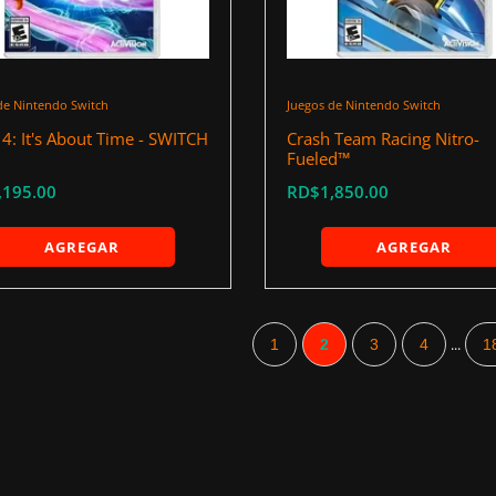
de Nintendo Switch
Juegos de Nintendo Switch
 4: It's About Time - SWITCH
Crash Team Racing Nitro-
Fueled™
,195.00
RD$1,850.00
AGREGAR
AGREGAR
...
1
2
3
4
1