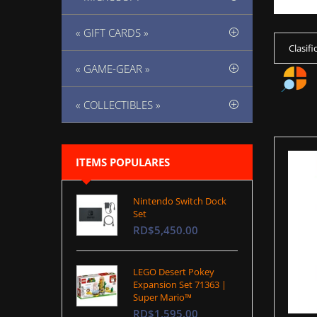
« GIFT CARDS »
Clasifi
« GAME-GEAR »
« COLLECTIBLES »
ITEMS POPULARES
Nintendo Switch Dock
Set
RD$5,450.00
LEGO Desert Pokey
Expansion Set 71363 |
Super Mario™
RD$1,595.00