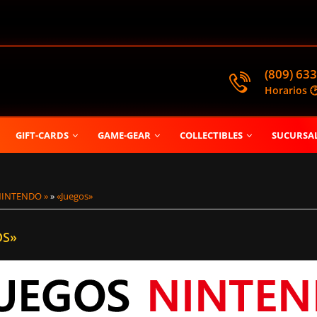
(809) 633
Horarios 
GIFT-CARDS
GAME-GEAR
COLLECTIBLES
SUCURSA
NINTENDO »
»
«Juegos»
OS»