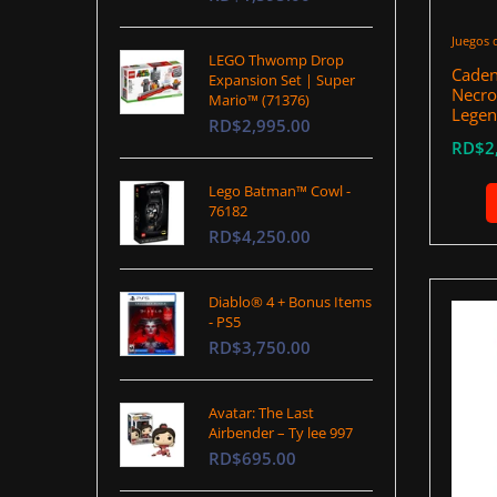
Juegos 
LEGO Thwomp Drop
Caden
Expansion Set | Super
Necro
Mario™ (71376)
Legen
RD$2,995.00
RD$2
Lego Batman™ Cowl -
76182
RD$4,250.00
Diablo® 4 + Bonus Items
- PS5
RD$3,750.00
Avatar: The Last
Airbender – Ty lee 997
RD$695.00