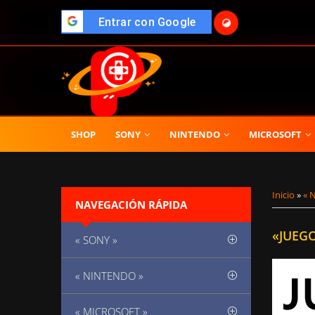
">
Entrar con Google
🌓
SHOP
SONY
NINTENDO
MICROSOFT
Inicio
»
« 
NAVEGACIÓN RÁPIDA
«JUEG
« SONY »
« NINTENDO »
« MICROSOFT »