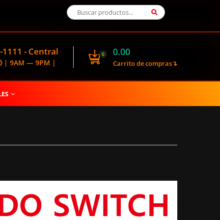
-1111 - Central
0.00
0
🕑 | 9AM — 9PM |
Carrito de compras↴
LES