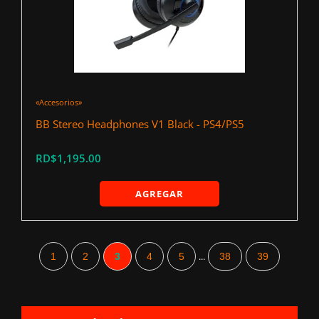
«Accesorios»
BB Stereo Headphones V1 Black - PS4/PS5
RD$1,195.00
AGREGAR
...
1
2
3
4
5
38
39