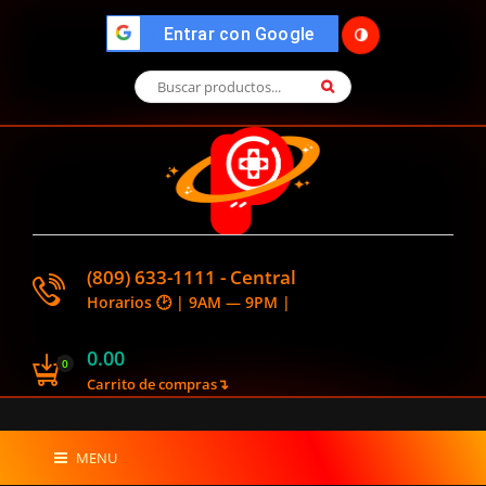
🌓
">
Entrar con Google
(809) 633-1111 - Central
Horarios 🕑 | 9AM — 9PM |
0.00
0
Carrito de compras↴
MENU