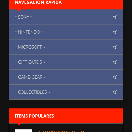
NAVEGACIÓN RÁPIDA
« SONY »
« NINTENDO »
« MICROSOFT »
« GIFT CARDS »
« GAME-GEAR »
« COLLECTIBLES »
ITEMS POPULARES
Nintendo Switch Dock Set