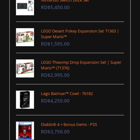
RD$5,450.00
LEGO Desert Pokey Expansion Set 71363 |
Super Mario™
RD$1,595.00
LEGO Thwomp Drop Expansion Set | Super
Mario™ (71376)
RD$2,995.00
Lego Batman™ Cowl - 76182
RD$4,250.00
Diablo® 4 + Bonus Items - PS5
RD$3,750.00